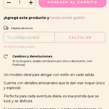
¡Agregá este producto y
tenés envío gratis!
CAMBIAR CP
Entregas para el CP:
Medios de envío
CALCULAR
No sé mi código postal
Cambios y devoluciones
Si no te gusta, podés cambiarlo por otro o devolverlo. (ver
Politicas)
Un modelo ideal para abrigar con estilo en cada salida.
Cuenta con detalles artesanales que le dan ese toque único
y especial.
Perfecta para cada aventura diaria, es esa prenda que se
luce y se disfruta.