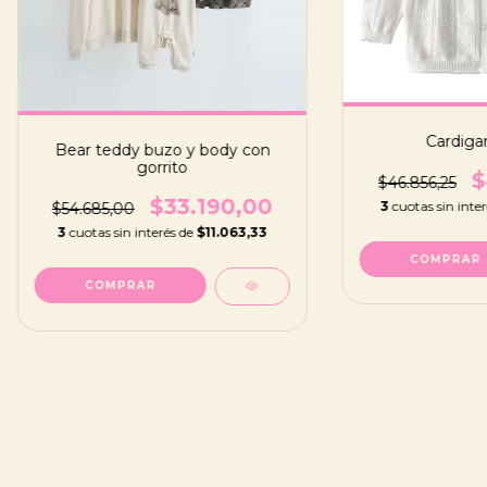
Cardiga
Bear teddy buzo y body con
gorrito
$
$46.856,25
$33.190,00
3
cuotas sin inte
$54.685,00
3
cuotas sin interés de
$11.063,33
COMPRAR
COMPRAR