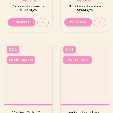
depósito
depósito
3
cuotas sin interés de
3
cuotas sin interés de
$18.301,25
$17.613,75
COMPRAR
COMPRAR
3 X 2
3 X 2
ENVÍO GRATIS
ENVÍO GRATIS
Vestido Polka Dot
Vestido Lupe Laces