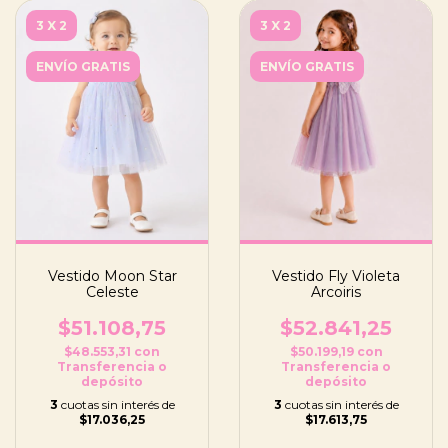
3 X 2
3 X 2
ENVÍO GRATIS
ENVÍO GRATIS
Vestido Moon Star
Vestido Fly Violeta
Celeste
Arcoiris
$51.108,75
$52.841,25
$48.553,31
con
$50.199,19
con
Transferencia o
Transferencia o
depósito
depósito
3
cuotas sin interés de
3
cuotas sin interés de
$17.036,25
$17.613,75