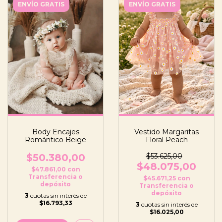
ENVÍO GRATIS
ENVÍO GRATIS
Body Encajes
Vestido Margaritas
Romántico Beige
Floral Peach
$50.380,00
$53.625,00
$48.075,00
$47.861,00
con
Transferencia o
$45.671,25
con
depósito
Transferencia o
depósito
3
cuotas sin interés de
$16.793,33
3
cuotas sin interés de
$16.025,00