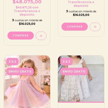
$48.075,00
Transferencia o
depósito
$45.671,25
con
Transferencia o
3
cuotas sin interés de
depósito
$16.025,00
3
cuotas sin interés de
$16.025,00
COMPRAR
COMPRAR
3 X 2
3 X 2
ENVÍO GRATIS
ENVÍO GRATIS