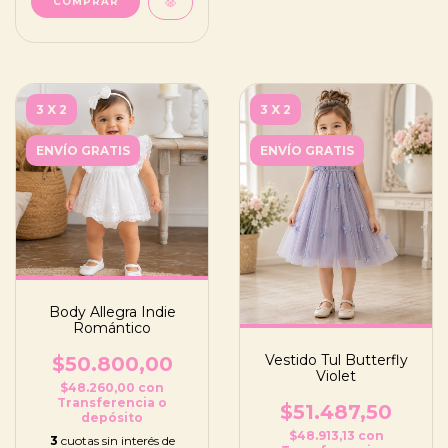
COMPRAR
3 X 2
3 X 2
ENVÍO GRATIS
ENVÍO GRATIS
Body Allegra Indie
Romántico
Vestido Tul Butterfly
$50.800,00
Violet
$48.260,00
con
Transferencia o
$51.487,50
depósito
$48.913,13
con
3
cuotas sin interés de