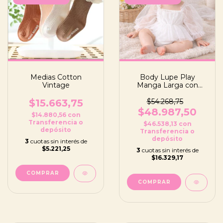
Medias Cotton
Body Lupe Play
Vintage
Manga Larga con
Vincha
$15.663,75
$54.268,75
$48.987,50
$14.880,56
con
Transferencia o
$46.538,13
con
depósito
Transferencia o
depósito
3
cuotas sin interés de
$5.221,25
3
cuotas sin interés de
$16.329,17
COMPRAR
COMPRAR