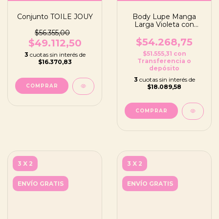
Conjunto TOILE JOUY
Body Lupe Manga
Larga Violeta con
Vincha
$56.355,00
$54.268,75
$49.112,50
$51.555,31
con
3
cuotas sin interés de
Transferencia o
$16.370,83
depósito
3
cuotas sin interés de
COMPRAR
$18.089,58
COMPRAR
3 X 2
3 X 2
ENVÍO GRATIS
ENVÍO GRATIS