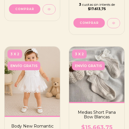
3
cuotas sin interés de
$17.613,75
COMPRAR
COMPRAR
3 X 2
3 X 2
ENVÍO GRATIS
ENVÍO GRATIS
Medias Short Pana
Bow Blancas
Body New Romantic
$15.663,75