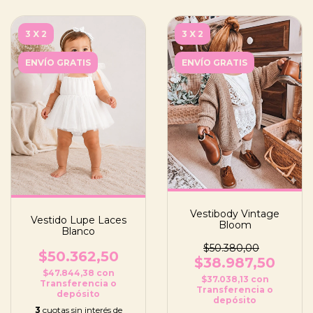
3 X 2
3 X 2
ENVÍO GRATIS
ENVÍO GRATIS
Vestibody Vintage
Vestido Lupe Laces
Bloom
Blanco
$50.380,00
$50.362,50
$38.987,50
$47.844,38
con
$37.038,13
con
Transferencia o
Transferencia o
depósito
depósito
3
cuotas sin interés de