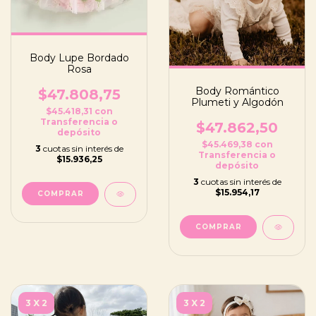
Body Lupe Bordado
Rosa
Body Romántico
$47.808,75
Plumeti y Algodón
$45.418,31
con
Transferencia o
$47.862,50
depósito
$45.469,38
con
3
cuotas sin interés de
Transferencia o
$15.936,25
depósito
3
cuotas sin interés de
$15.954,17
COMPRAR
COMPRAR
3 X 2
3 X 2