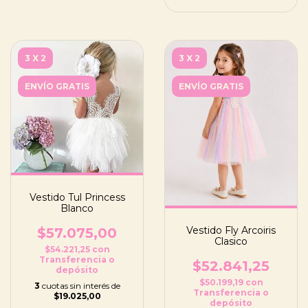
3 X 2
3 X 2
ENVÍO GRATIS
ENVÍO GRATIS
Vestido Tul Princess
Blanco
Vestido Fly Arcoiris
$57.075,00
Clasico
$54.221,25
con
Transferencia o
$52.841,25
depósito
$50.199,19
con
3
cuotas sin interés de
Transferencia o
$19.025,00
depósito