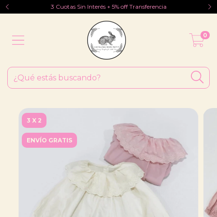
3 Cuotas Sin Interés + 5% off Transferencia
0
3 X 2
ENVÍO GRATIS