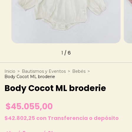
1
/
6
Inicio
>
Bautismos y Eventos
>
Bebés
>
Body Cocot ML broderie
Body Cocot ML broderie
$45.055,00
$42.802,25
con
Transferencia o depósito