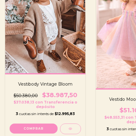
Vestibody Vintage Bloom
$38.987,50
$50.380,00
Vestido Moon
$37.038,13
con
Transferencia o
depósito
$51.1
3
cuotas sin interés de
$12.995,83
$48.553,31
con
depó
3
cuotas sin inte
COMPRAR