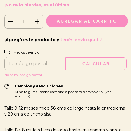
¡No te lo pierdas, es el último!
¡Agregá este producto y
tenés envío gratis!
CAMBIAR CP
Entregas para el CP:
Medios de envío
CALCULAR
No sé mi código postal
Cambios y devoluciones
Si no te gusta, podés cambiarlo por otro o devolverlo. (ver
Politicas)
Talle 9-12 meses mide 38 cms de largo hasta la entrepierna
y 29 cms de ancho sisa
Talle 12/18 mide 41 cm de largo hasta entrepierna y aprox