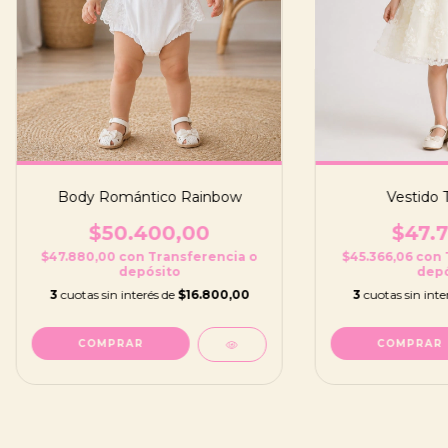
Body Romántico Rainbow
Vestido 
$50.400,00
$47.7
$47.880,00
con
Transferencia o
$45.366,06
con
depósito
depó
3
cuotas sin interés de
$16.800,00
3
cuotas sin inte
COMPRAR
COMPRAR