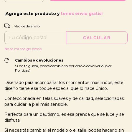
¡Agregá este producto y
tenés envío gratis!
CAMBIAR CP
Entregas para el CP:
Medios de envío
CALCULAR
No sé mi código postal
Cambios y devoluciones
Si no te gusta, podés cambiarlo por otro o devolverlo. (ver
Politicas)
Diseñado para acompañar los momentos más lindos, este
diseño tiene ese toque especial que lo hace único.
Confeccionada en telas suaves y de calidad, seleccionadas
para cuidar la piel más sensible.
Perfecta para un bautismo, es esa prenda que se luce y se
disfruta.
Si necesitás cambiar el modelo o el talle, podés hacerlo sin