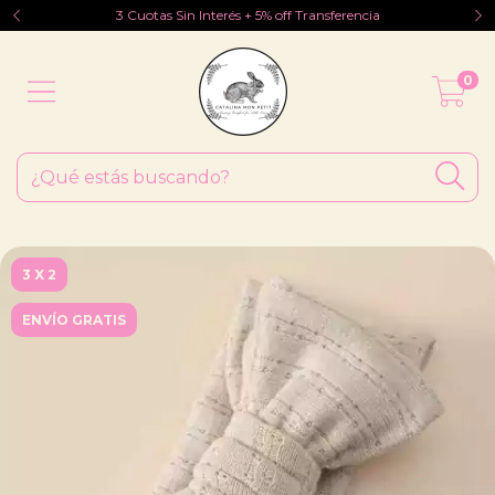
3 Cuotas Sin Interés + 5% off Transferencia
0
3 X 2
ENVÍO GRATIS