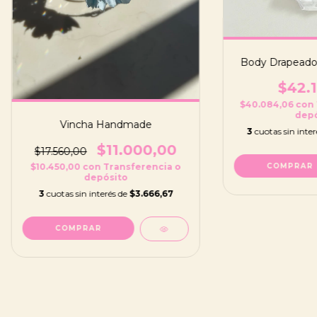
Body Drapeado
$42.1
$40.084,06
con
depó
Vincha Handmade
3
cuotas sin inte
$11.000,00
$17.560,00
COMPRAR
$10.450,00
con
Transferencia o
depósito
3
cuotas sin interés de
$3.666,67