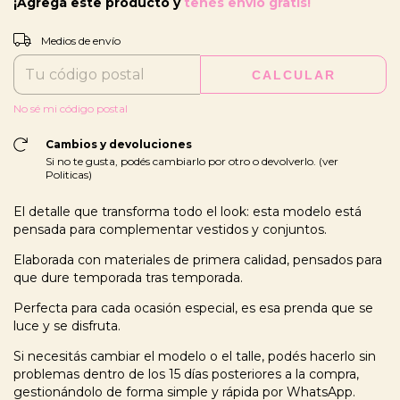
¡Agregá este producto y
tenés envío gratis!
CAMBIAR CP
Entregas para el CP:
Medios de envío
CALCULAR
No sé mi código postal
Cambios y devoluciones
Si no te gusta, podés cambiarlo por otro o devolverlo. (ver
Politicas)
El detalle que transforma todo el look: esta modelo está
pensada para complementar vestidos y conjuntos.
Elaborada con materiales de primera calidad, pensados para
que dure temporada tras temporada.
Perfecta para cada ocasión especial, es esa prenda que se
luce y se disfruta.
Si necesitás cambiar el modelo o el talle, podés hacerlo sin
problemas dentro de los 15 días posteriores a la compra,
gestionándolo de forma simple y rápida por WhatsApp.