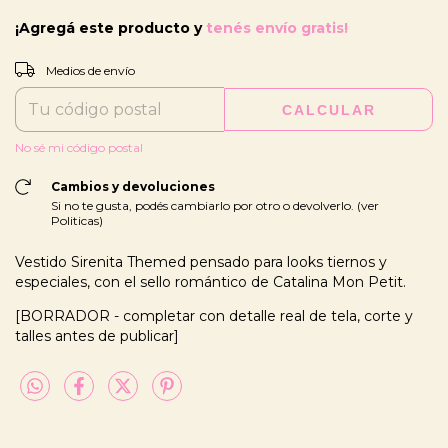
¡Agregá este producto y
tenés envío gratis!
CAMBIAR CP
Entregas para el CP:
Medios de envío
CALCULAR
No sé mi código postal
Cambios y devoluciones
Si no te gusta, podés cambiarlo por otro o devolverlo. (ver
Politicas)
Vestido Sirenita Themed pensado para looks tiernos y
especiales, con el sello romántico de Catalina Mon Petit.
[BORRADOR - completar con detalle real de tela, corte y
talles antes de publicar]