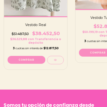
Vestido Tu
Vestido Real
$52.8
$50.199,19
con
$38.452,50
$51.487,50
depó
$36.529,88
con
Transferencia o
3
cuotas sin inte
depósito
3
cuotas sin interés de
$12.817,50
COMPRAR
COMPRAR
Somos tu opción de confianza desde