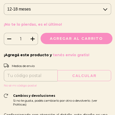
¡No te lo pierdas, es el último!
¡Agregá este producto y
tenés envío gratis!
CAMBIAR CP
Entregas para el CP:
Medios de envío
CALCULAR
No sé mi código postal
Cambios y devoluciones
Si no te gusta, podés cambiarlo por otro o devolverlo. (ver
Politicas)