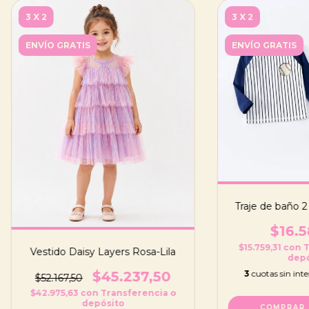
3 X 2
3 X 2
ENVÍO GRATIS
ENVÍO GRATIS
Traje de baño 2
$16.5
$15.759,31
con
T
Vestido Daisy Layers Rosa-Lila
depó
3
cuotas sin int
$45.237,50
$52.167,50
$42.975,63
con
Transferencia o
depósito
COMPRAR