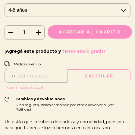
¡Agregá este producto y
tenés envío gratis!
CAMBIAR CP
Entregas para el CP:
Medios de envío
CALCULAR
No sé mi código postal
Cambios y devoluciones
Si no te gusta, podés cambiarlo por otro o devolverlo. (ver
Politicas)
Un estilo que combina delicadeza y comodidad, pensado
para que tu peque luzca hermosa en cada ocasión.