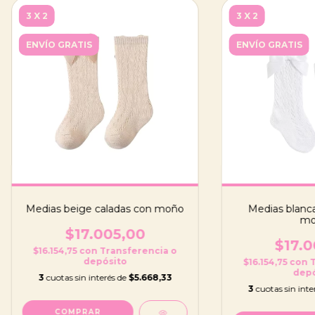
3 X 2
3 X 2
ENVÍO GRATIS
ENVÍO GRATIS
Medias beige caladas con moño
Medias blanca
mo
$17.005,00
$17.0
$16.154,75
con
Transferencia o
depósito
$16.154,75
con
T
depó
3
cuotas sin interés de
$5.668,33
3
cuotas sin inte
COMPRAR