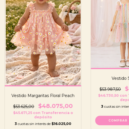
Vestido 
$
$53.987,50
Vestido Margaritas Floral Peach
$46.730,50
con
depó
$48.075,00
$53.625,00
3
cuotas sin inte
$45.671,25
con
Transferencia o
depósito
COMPRAR
3
cuotas sin interés de
$16.025,00