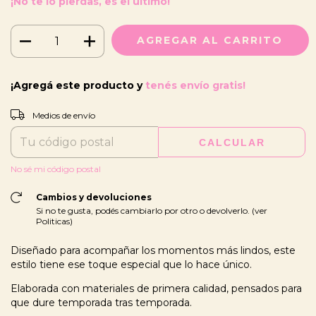
¡No te lo pierdas, es el último!
¡Agregá este producto y
tenés envío gratis!
CAMBIAR CP
Entregas para el CP:
Medios de envío
CALCULAR
No sé mi código postal
Cambios y devoluciones
Si no te gusta, podés cambiarlo por otro o devolverlo. (ver
Politicas)
Diseñado para acompañar los momentos más lindos, este
estilo tiene ese toque especial que lo hace único.
Elaborada con materiales de primera calidad, pensados para
que dure temporada tras temporada.