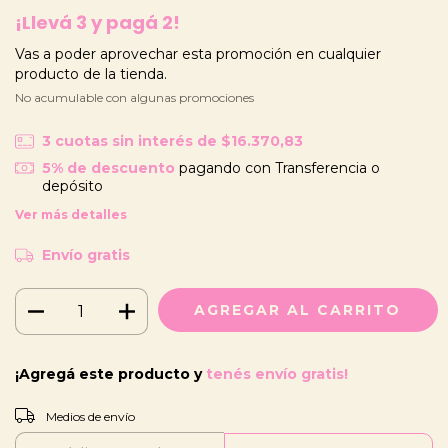
¡Llevá 3 y pagá 2!
Vas a poder aprovechar esta promoción en cualquier
producto de la tienda.
No acumulable con algunas promociones
3
cuotas sin interés de
$16.370,83
5% de descuento
pagando con Transferencia o
depósito
Ver más detalles
Envío gratis
¡Agregá este producto y
tenés envío gratis!
CAMBIAR CP
Entregas para el CP:
Medios de envío