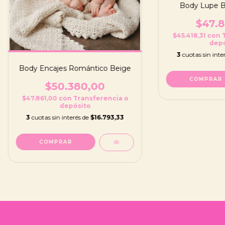
Body Lupe B
$47.8
$45.418,31
con
depó
3
cuotas sin inte
Body Encajes Romántico Beige
COMPRAR
$50.380,00
$47.861,00
con
Transferencia o
depósito
3
cuotas sin interés de
$16.793,33
COMPRAR