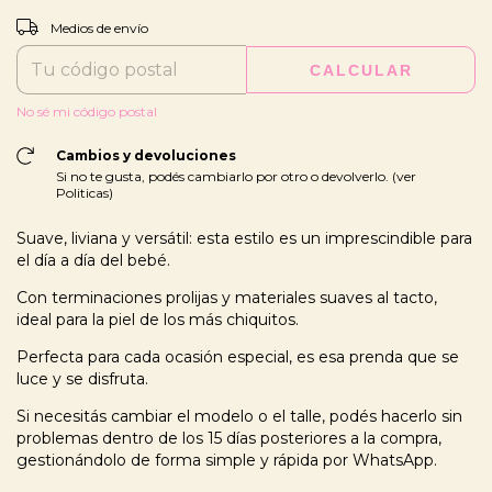
CAMBIAR CP
Entregas para el CP:
Medios de envío
CALCULAR
No sé mi código postal
Cambios y devoluciones
Si no te gusta, podés cambiarlo por otro o devolverlo. (ver
Politicas)
Suave, liviana y versátil: esta estilo es un imprescindible para
el día a día del bebé.
Con terminaciones prolijas y materiales suaves al tacto,
ideal para la piel de los más chiquitos.
Perfecta para cada ocasión especial, es esa prenda que se
luce y se disfruta.
Si necesitás cambiar el modelo o el talle, podés hacerlo sin
problemas dentro de los 15 días posteriores a la compra,
gestionándolo de forma simple y rápida por WhatsApp.