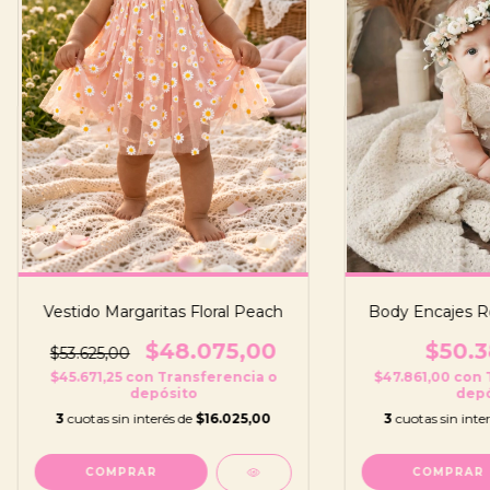
Vestido Margaritas Floral Peach
Body Encajes R
$48.075,00
$50.3
$53.625,00
$45.671,25
con
Transferencia o
$47.861,00
con
depósito
depó
3
cuotas sin interés de
$16.025,00
3
cuotas sin inte
COMPRAR
COMPRAR