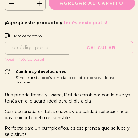
¡Agregá este producto y
tenés envío gratis!
CAMBIAR CP
Entregas para el CP:
Medios de envío
CALCULAR
No sé mi código postal
Cambios y devoluciones
Si no te gusta, podés cambiarlo por otro o devolverlo. (ver
Politicas)
Una prenda fresca y liviana, fácil de combinar con lo que ya
tenés en el placard, ideal para el día a día.
Confeccionada en telas suaves y de calidad, seleccionadas
para cuidar la piel más sensible.
Perfecta para un cumpleaños, es esa prenda que se luce y
se disfruta.