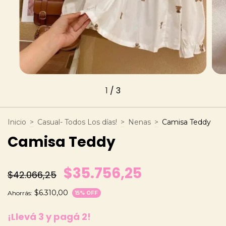
1
/
3
Inicio
>
Casual- Todos Los días!
>
Nenas
>
Camisa Teddy
Camisa Teddy
$35.756,25
$42.066,25
$6.310,00
Ahorrás:
15
% OFF
¡Llevá 3 y pagá 2!